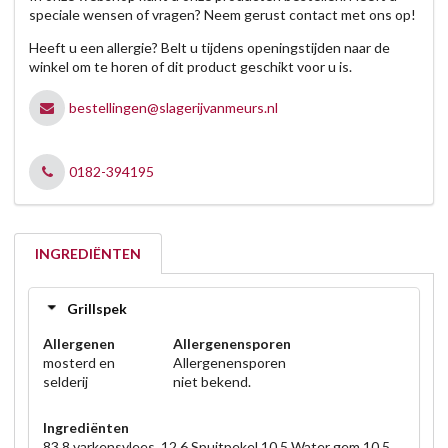
speciale wensen of vragen? Neem gerust contact met ons op!
Heeft u een allergie? Belt u tijdens openingstijden naar de
winkel om te horen of dit product geschikt voor u is.
bestellingen@slagerijvanmeurs.nl
0182-394195
INGREDIËNTEN
Grillspek
Allergenen
Allergenensporen
mosterd en
Allergenensporen
selderij
niet bekend.
Ingrediënten
83.8 varkensvlees, 12.6 Spuitpekel 10.5 Water gem 10.5