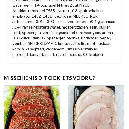
water gem , 1.4 Suprasel Nitriet Zout NaCl,
Antiklontermiddel E535 , Nitriet , 0.8 spuitpekelmix
emulgator E452, E451 , dextrose, MELKSUIKER,
antioxidant E301, E300 , smaakversterker E621 glutamaat
, 3.4 Franse Mosterd water, mosterdzaden, azijn, suiker,
zout, specerijen, verdikkingsmiddel xanthaangom, aroma ,
0.3 Grillkruiden 0.2 Specerijen paprika, koriander, peper,
gember, SELDERIJZAAD, kurkuma, foelie, nootmuskaat,
komijn, karwijzaad, kardemom , smaakversterker
mononatriumglutamaat, rijstebloem, ui, 0.0 kruiden
MISSCHIEN IS DIT OOK IETS VOOR U?