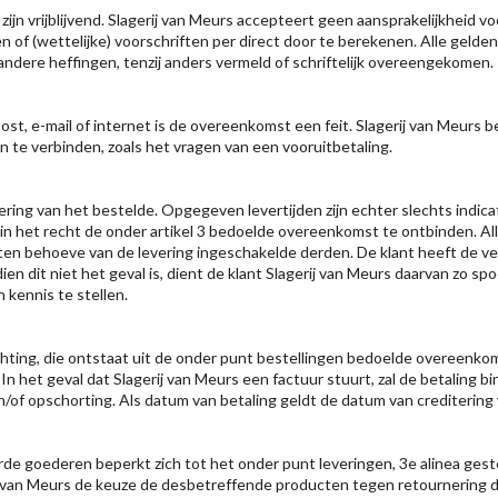
zijn vrijblijvend. Slagerij van Meurs accepteert geen aansprakelijkheid v
n of (wettelijke) voorschriften per direct door te berekenen. Alle gelden
ndere heffingen, tenzij anders vermeld of schriftelijk overeengekomen.
post, e-mail of internet is de overeenkomst een feit. Slagerij van Meur
 te verbinden, zoals het vragen van een vooruitbetaling.
vering van het bestelde. Opgegeven levertijden zijn echter slechts indica
 het recht de onder artikel 3 bedoelde overeenkomst te ontbinden. All
en behoeve van de levering ingeschakelde derden. De klant heeft de ver
dit niet het geval is, dient de klant Slagerij van Meurs daarvan zo spoe
n kennis te stellen.
lichting, die ontstaat uit de onder punt bestellingen bedoelde overeenko
. In het geval dat Slagerij van Meurs een factuur stuurt, zal de betaling 
/of opschorting. Als datum van betaling geldt de datum van creditering
de goederen beperkt zich tot het onder punt leveringen, 3e alinea gest
 van Meurs de keuze de desbetreffende producten tegen retournering 