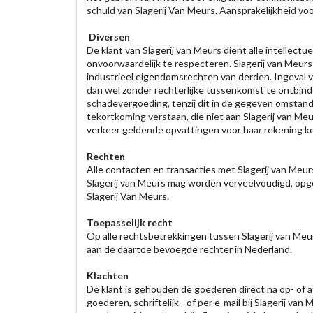
schuld van Slagerij Van Meurs. Aansprakelijkheid voo
Diversen
De klant van Slagerij van Meurs dient alle intellec
onvoorwaardelijk te respecteren. Slagerij van Meur
industrieel eigendomsrechten van derden. Ingeval va
dan wel zonder rechterlijke tussenkomst te ontbinden
schadevergoeding, tenzij dit in de gegeven omstand
tekortkoming verstaan, die niet aan Slagerij van Me
verkeer geldende opvattingen voor haar rekening k
Rechten
Alle contacten en transacties met Slagerij van Meur
Slagerij van Meurs mag worden verveelvoudigd, opge
Slagerij Van Meurs.
Toepasselijk recht
Op alle rechtsbetrekkingen tussen Slagerij van Meur
aan de daartoe bevoegde rechter in Nederland.
Klachten
De klant is gehouden de goederen direct na op- of af
goederen, schriftelijk - of per e-mail bij Slagerij 