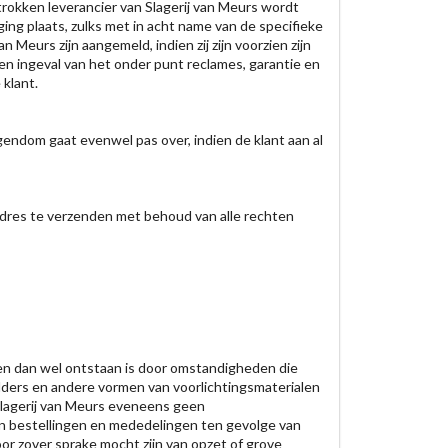
trokken leverancier van Slagerij van Meurs wordt
ng plaats, zulks met in acht name van de specifieke
 Meurs zijn aangemeld, indien zij zijn voorzien zijn
n ingeval van het onder punt reclames, garantie en
 klant.
gendom gaat evenwel pas over, indien de klant aan al
 adres te verzenden met behoud van alle rechten
kenen dan wel ontstaan is door omstandigheden die
folders en andere vormen van voorlichtingsmaterialen
Slagerij van Meurs eveneens geen
van bestellingen en mededelingen ten gevolge van
oor zover sprake mocht zijn van opzet of grove