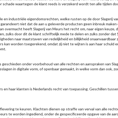
r schade waartegen de klant reeds is verzekerd wordt ten alle tijden doo
tuele en industriële eigendomsrechten, welke rusten op de door Slagerij 
s garandeert niet dat de aan u geleverde producten geen inbreuk maken 
n overmacht heeft Slagerij van Meurs het recht om, naar eigen keuze, de
, zulks door dit de klant schriftelijk mede te delen en zulks zonder dat
igheden naar maatstaven van redelijkheid en billijkheid onaanvaardbaar 
urs kan worden toegerekend, omdat zij niet te wijten is aan haar schuld 
omt.
s geschieden onder voorbehoud van alle rechten en aanspraken van Slager
slagen in digitale vorm, of openbaar gemaakt, in welke vorm dan ook, z
s en haar klanten is Nederlands recht van toepassing. Geschillen tussen 
levering te keuren. Klachten dienen op straffe van verval van alle recht
van Meurs te worden ingediend, onder de gespecificeerde opgave van de aa