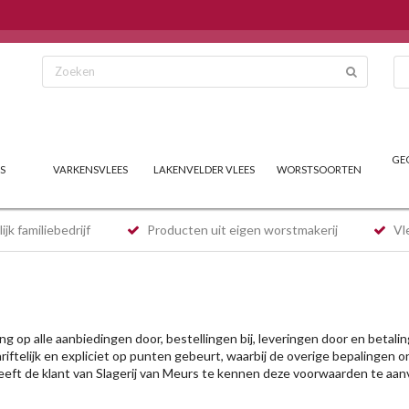
GE
S
VARKENSVLEES
LAKENVELDER VLEES
WORSTSOORTEN
jk familiebedrijf
Producten uit eigen worstmakerij
Vle
 op alle aanbiedingen door, bestellingen bij, leveringen door en betal
iftelijk en expliciet op punten gebeurt, waarbij de overige bepalingen o
geeft de klant van Slagerij van Meurs te kennen deze voorwaarden te aan