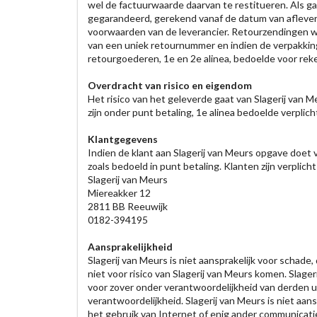
wel de factuurwaarde daarvan te restitueren. Als ga
gegarandeerd, gerekend vanaf de datum van afleverin
voorwaarden van de leverancier. Retourzendingen worde
van een uniek retournummer en indien de verpakkin
retourgoederen, 1e en 2e alinea, bedoelde voor reken
Overdracht van risico en eigendom
Het risico van het geleverde gaat van Slagerij van M
zijn onder punt betaling, 1e alinea bedoelde verplic
Klantgegevens
Indien de klant aan Slagerij van Meurs opgave doet 
zoals bedoeld in punt betaling. Klanten zijn verplich
Slagerij van Meurs
Miereakker 12
2811 BB Reeuwijk
0182-394195
Aansprakelijkheid
Slagerij van Meurs is niet aansprakelijk voor schade
niet voor risico van Slagerij van Meurs komen. Slage
voor zover onder verantwoordelijkheid van derden 
verantwoordelijkheid. Slagerij van Meurs is niet aa
het gebruik van Internet of enig ander communicatiem