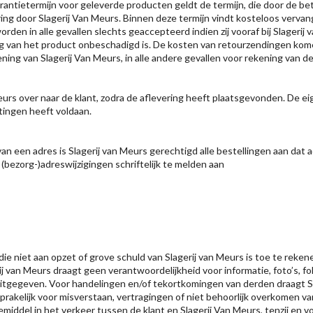
rantietermijn voor geleverde producten geldt de termijn, die door de be
g door Slagerij Van Meurs. Binnen deze termijn vindt kosteloos vervangi
n in alle gevallen slechts geaccepteerd indien zij vooraf bij Slagerij van
g van het product onbeschadigd is. De kosten van retourzendingen kome
ing van Slagerij Van Meurs, in alle andere gevallen voor rekening van de
eurs over naar de klant, zodra de aflevering heeft plaatsgevonden. De ei
htingen heeft voldaan.
van een adres is Slagerij van Meurs gerechtigd alle bestellingen aan dat
t (bezorg-)adreswijzigingen schriftelijk te melden aan
, die niet aan opzet of grove schuld van Slagerij van Meurs is toe te re
rij van Meurs draagt geen verantwoordelijkheid voor informatie, foto’s, 
uitgegeven. Voor handelingen en/of tekortkomingen van derden draagt 
nsprakelijk voor misverstaan, vertragingen of niet behoorlijk overkomen 
iddel in het verkeer tussen de klant en Slagerij Van Meurs, tenzij en v