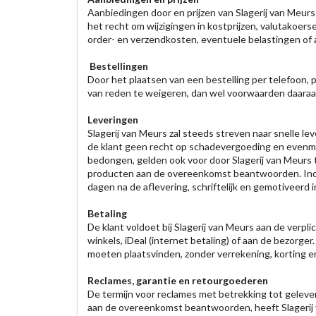
Aanbiedingen door en prijzen van Slagerij van Meurs 
het recht om wijzigingen in kostprijzen, valutakoerse
order- en verzendkosten, eventuele belastingen of a
Bestellingen
Door het plaatsen van een bestelling per telefoon, 
van reden te weigeren, dan wel voorwaarden daaraan
Leveringen
Slagerij van Meurs zal steeds streven naar snelle le
de klant geen recht op schadevergoeding en evenmin
bedongen, gelden ook voor door Slagerij van Meurs t
producten aan de overeenkomst beantwoorden. Indien 
dagen na de aflevering, schriftelijk en gemotiveerd i
Betaling
De klant voldoet bij Slagerij van Meurs aan de verp
winkels, iDeal (internet betaling) of aan de bezorger
moeten plaatsvinden, zonder verrekening, korting en
Reclames, garantie en retourgoederen
De termijn voor reclames met betrekking tot gelever
aan de overeenkomst beantwoorden, heeft Slagerij