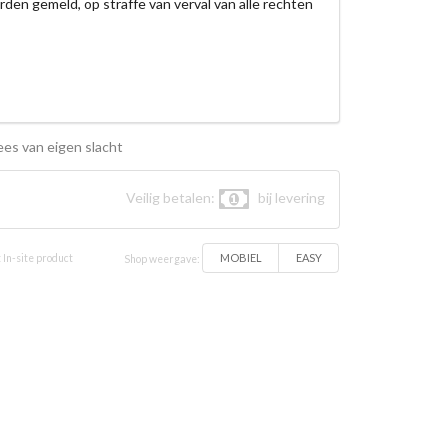
rden gemeld, op straffe van verval van alle rechten
es van eigen slacht
Veilig betalen:
bij levering
MOBIEL
EASY
 In-site product
Shop weergave: