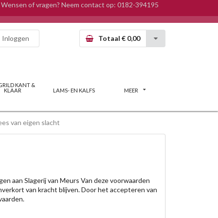
Wensen of vragen? Neem contact op:
0182-394195
Inloggen
Totaal € 0,00
GRILD KANT &
KLAAR
LAMS- EN KALFS
MEER
es van eigen slacht
ingen aan Slagerij van Meurs Van deze voorwaarden
nverkort van kracht blijven. Door het accepteren van
vaarden.