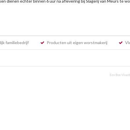
en dienen echter binnen 6 uur na aflevering bij Slagerij van Meurs te wo
jk familiebedrijf
Producten uit eigen worstmakerij
Vle
Een Bon Vivant