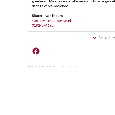
goederen. Manco’s en bij aflevering zichtbare gebrek
daaruit voortvloeiende.
Slagerij van Meurs
slagerijvanmeurs@live.nl
0182-394195
Ambachteli
Algemene voorwaarden
Privacy Statement