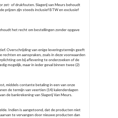
oor zet- of drukfouten. Slagerij van Meurs behoudt
de prijzen zijn steeds inclusief BTW en exclusief
s behoudt het recht om bestellingen zonder opgave
tief. Overschrijding van enige leveringstermijn geeft
e rechten en aanspraken, zoals in deze voorwaarden
plichting om bij aflevering te onderzoeken of de
dig mogelijk, maar in ieder geval binnen twee (2)
mst, middels contante betaling in een van onze
binnen de termijn van veertien (14) kalenderdagen
 van de bankrekening van Slagerij Van Meurs.
elde. Indien is aangetoond, dat de producten niet
daarvan te vervangen door nieuwe producten dan