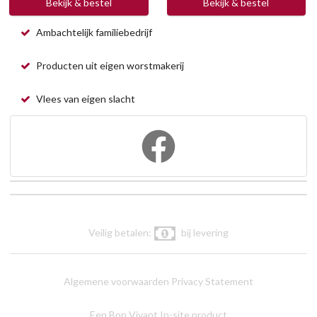
Bekijk & bestel
Bekijk & bestel
Ambachtelijk familiebedrijf
Producten uit eigen worstmakerij
Vlees van eigen slacht
Veilig betalen:
bij levering
Algemene voorwaarden
Privacy Statement
Een Bon Vivant In-site product