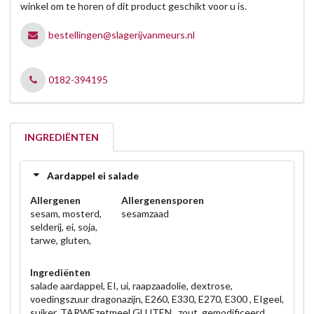
winkel om te horen of dit product geschikt voor u is.
bestellingen@slagerijvanmeurs.nl
0182-394195
INGREDIËNTEN
Aardappel ei salade
Allergenen
Allergenensporen
sesam, mosterd,
sesamzaad
selderij, ei, soja,
tarwe, gluten,
Ingrediënten
salade aardappel, EI, ui, raapzaadolie, dextrose,
voedingszuur dragonazijn, E260, E330, E270, E300 , EIgeel,
suiker, TARWEzetmeel GLUTEN , zout, gemodificeerd