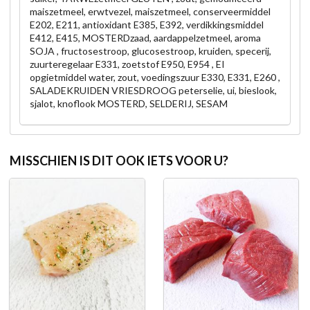
maiszetmeel, erwtvezel, maiszetmeel, conserveermiddel
E202, E211, antioxidant E385, E392, verdikkingsmiddel
E412, E415, MOSTERDzaad, aardappelzetmeel, aroma
SOJA , fructosestroop, glucosestroop, kruiden, specerij,
zuurteregelaar E331, zoetstof E950, E954 , EI
opgietmiddel water, zout, voedingszuur E330, E331, E260 ,
SALADEKRUIDEN VRIESDROOG peterselie, ui, bieslook,
sjalot, knoflook MOSTERD, SELDERIJ, SESAM
MISSCHIEN IS DIT OOK IETS VOOR U?